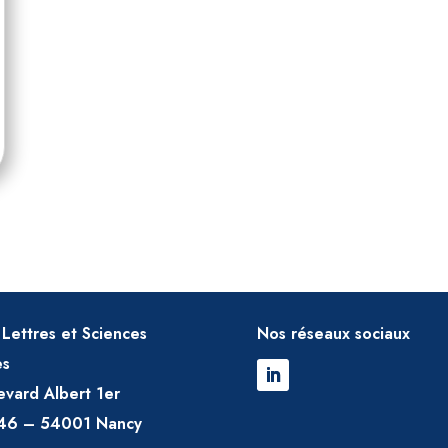
Lettres et Sciences
Nos réseaux sociaux
es
evard Albert 1er
46 – 54001 Nancy