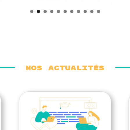
NOS ACTUALItés