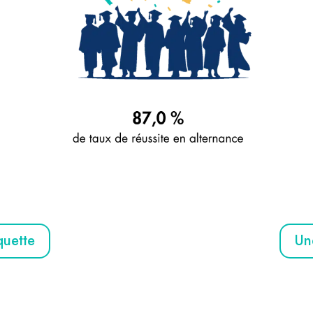
quette
Un