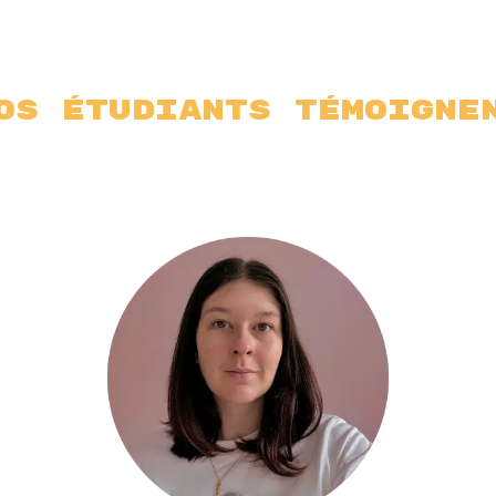
os étudiants témoigne