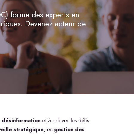
OC) forme des experts en
riques. Devenez acteur de
a
désinformation
et à relever les défis
veille stratégique
, en
gestion des